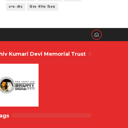
वन्य-जीव
विश्व गौरैया दिवस
hiv Kumari Devi Memorial Trust
ags