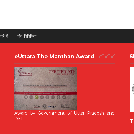
ारे में
जैव-विविधिता
eUttara The Manthan Award
S
Award by Government of Uttar Pradesh and
DEF
T