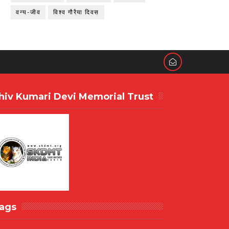
वन्य-जीव
विश्व गौरैया दिवस
hiv Kumari Devi Memorial Trust
ags