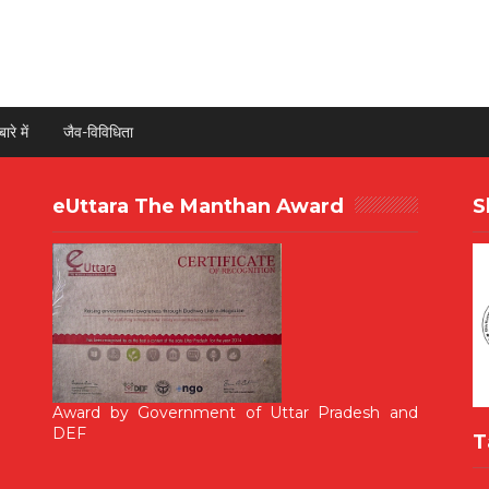
ारे में
जैव-विविधिता
eUttara The Manthan Award
S
Award by Government of Uttar Pradesh and
DEF
T