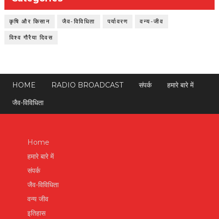
कृषि और किसान
जैव-विविधिता
पर्यावरण
वन्य-जीव
विश्व गौरैया दिवस
HOME
RADIO BROADCAST
संपर्क
हमारे बारे में
जैव-विविधिता
Home
हमारे बारे में
संपर्क
जैव-विविधिता
वन्य जीव
इतिहास