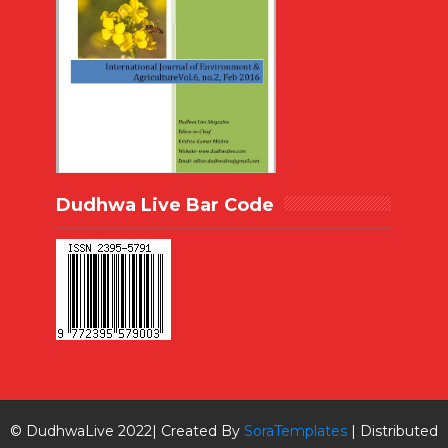
Dudhwa Live Bar Code
© DudhwaLive 2022| Created By
SoraTemplates
| Distributed