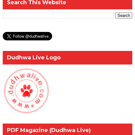
Search This Website
Dudhwa Live Logo
PDF Magazine (Dudhwa Live)