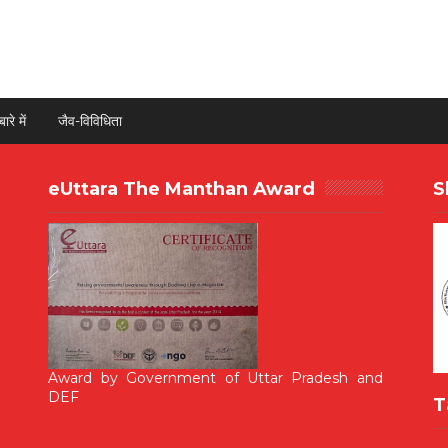
ारे में
जैव-विविधिता
eUttara The Manthan Award
S
Award by Government of Uttar Pradesh and
DEF
T