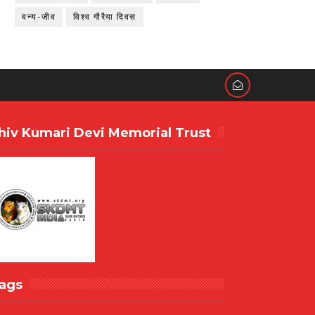
वन्य-जीव
विश्व गौरैया दिवस
hiv Kumari Devi Memorial Trust
ags