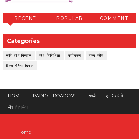
RECENT
POPULAR
COMMENT
Categories
कृषि और किसान
जैव-विविधिता
पर्यावरण
वन्य-जीव
विश्व गौरैया दिवस
HOME
RADIO BROADCAST
संपर्क
हमारे बारे में
जैव-विविधिता
Home