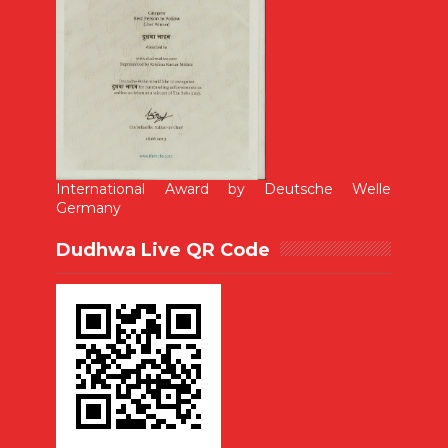
International Award by Deutsche Welle
Germany
Dudhwa Live QR Code