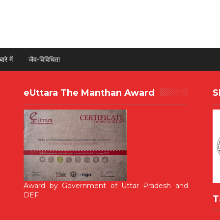
ारे में
जैव-विविधिता
eUttara The Manthan Award
S
Award by Government of Uttar Pradesh and
DEF
T