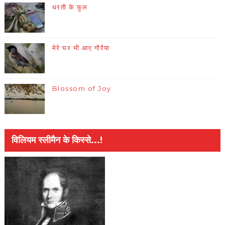
धरती के फूल
मेरे घर भी आए गौरैया
Blossom of Joy
विलियम स्लीमैन के किस्से...!