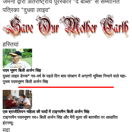
जर्मनी द्वारा अंतर्राष्ट्रीय पुरस्कार "द बॉब्स" से सम्मानित
पत्रिका "दुधवा लाइव"
हस्तियां
पदम भूषण बिली अर्जन सिंह
दुधवा लाइव डेस्क* नव-वर्ष के पहले दिन बाघ संरक्षण में अग्रणी भूमिका निभाने वाले महा-
पुरूष पदमभूषण बिली अर्जन सिंह
एक ब्राजीलियन महिला की यादों में टाइगरमैन बिली अर्जन सिंह
टाइगरमैन पदमभूषण स्व० बिली अर्जन सिंह और मैरी मुलर की बातचीत पर आधारित
इंटरव्यू:
मुद्दा