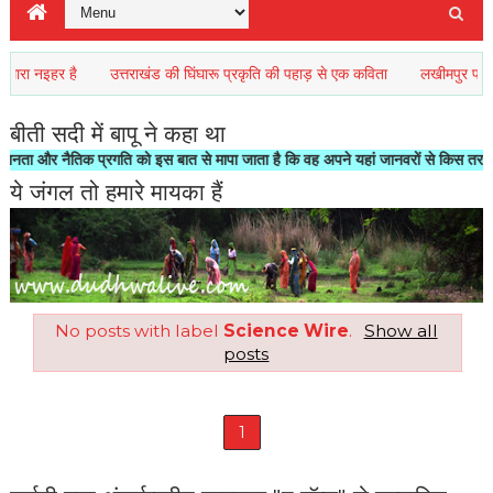
 नइहर है
उत्तराखंड की घिंघारू प्रकृति की पहाड़ से एक कविता
लखीमपुर फोटोग्राफर
बीती सदी में बापू ने कहा था
र नैतिक प्रगति को इस बात से मापा जाता है कि वह अपने यहां जानवरों से किस तरह का सलू
ये जंगल तो हमारे मायका हैं
No posts with label
Science Wire
.
Show all
posts
1