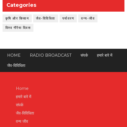
Categories
कृषि और किसान
जैव-विविधिता
पर्यावरण
वन्य-जीव
विश्व गौरैया दिवस
HOME
RADIO BROADCAST
संपर्क
हमारे बारे में
जैव-विविधिता
Home
हमारे बारे में
संपर्क
जैव-विविधिता
वन्य जीव