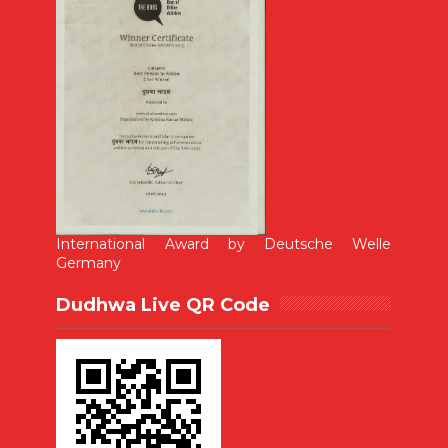
International Award by Deutsche Welle
Germany
Dudhwa Live QR Code