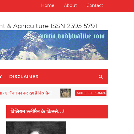
Home
About
Contact
nt & Agriculture ISSN 2395 5791
Y
DISCLAIMER
न को कर रहा है विखंडित!
यह पृथ्वी हमारा नइहर
MITHILESH KUMAR RAY
विलियम स्लीमैन के किस्से...!
रगति को इस बात से मापा जाता है कि वह अपने यहां जानवरों से किस तरह का सलूक करता है"-