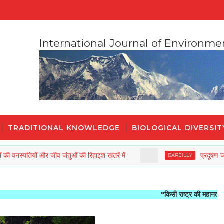
International Journal of Environme
TRADITIONAL KNOWLEDGE
BIOLOGICAL DIVERSIT
पतियों और जीव जंतुओं की रिहाइश खतरें में
प्रदूषण जो नए जीव
BAREILLY
"किसी राष्ट्र की महानता और नैतिक प्