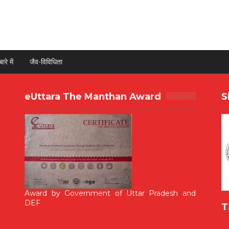
ारे में
जैव-विविधिता
eUttara The Manthan Award
S
Award by Government of Uttar Pradesh and
DEF
T