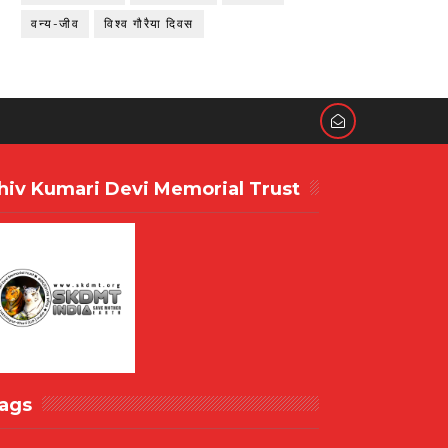
वन्य-जीव
विश्व गौरैया दिवस
hiv Kumari Devi Memorial Trust
ags