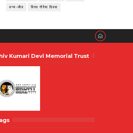
वन्य-जीव
विश्व गौरैया दिवस
hiv Kumari Devi Memorial Trust
ags