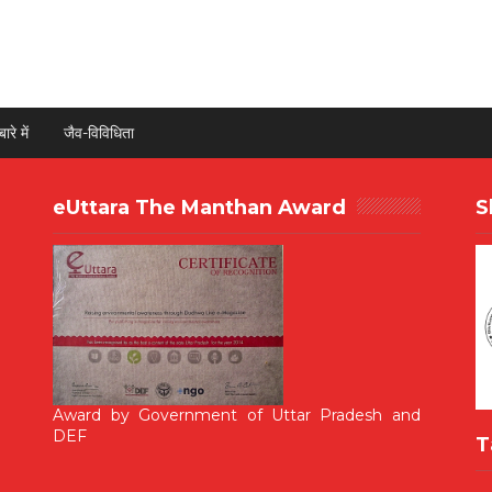
ारे में
जैव-विविधिता
eUttara The Manthan Award
S
Award by Government of Uttar Pradesh and
DEF
T