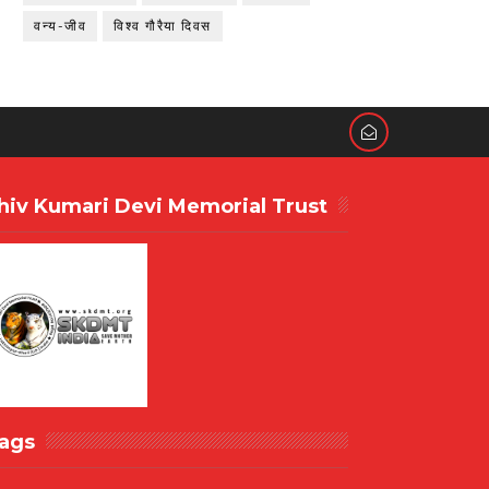
वन्य-जीव
विश्व गौरैया दिवस
hiv Kumari Devi Memorial Trust
ags