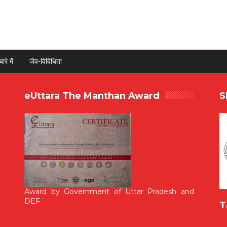
ारे में
जैव-विविधिता
eUttara The Manthan Award
S
Award by Government of Uttar Pradesh and
DEF
T