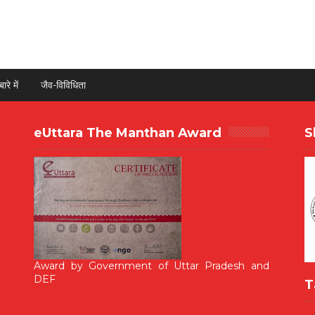
ारे में
जैव-विविधिता
eUttara The Manthan Award
S
Award by Government of Uttar Pradesh and
DEF
T