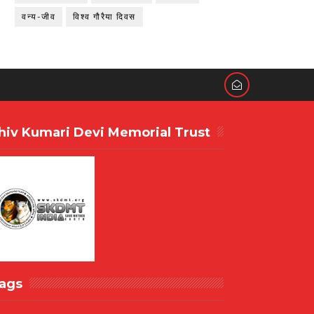
वन्य-जीव
विश्व गौरैया दिवस
hiv Kumari Devi Memorial Trust
ags