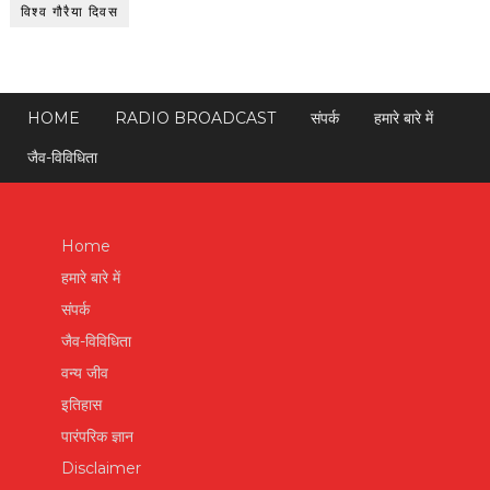
विश्व गौरैया दिवस
HOME
RADIO BROADCAST
संपर्क
हमारे बारे में
जैव-विविधिता
Home
हमारे बारे में
संपर्क
जैव-विविधिता
वन्य जीव
इतिहास
पारंपरिक ज्ञान
Disclaimer