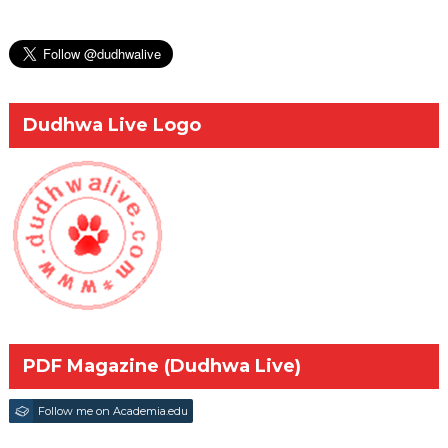
Dudhwa Live Logo
PDF Magazine (Dudhwa Live)
Follow me on Academia.edu