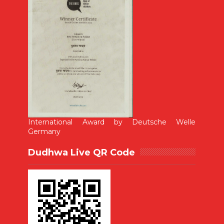
International Award by Deutsche Welle
Germany
Dudhwa Live QR Code