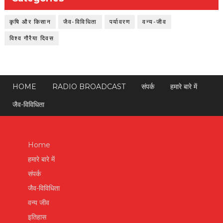
कृषि और किसान
जैव-विविधिता
पर्यावरण
वन्य-जीव
विश्व गौरैया दिवस
HOME
RADIO BROADCAST
संपर्क
हमारे बारे में
जैव-विविधिता
Home
हमारे बारे में
संपर्क
जैव-विविधिता
वन्य जीव
इतिहास