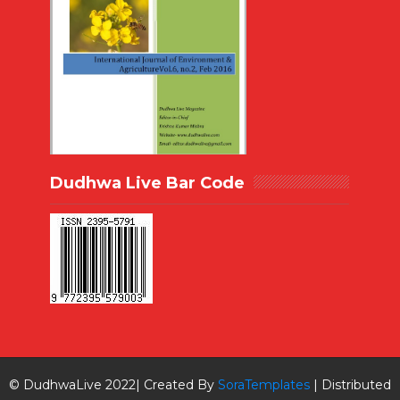
Dudhwa Live Bar Code
© DudhwaLive 2022| Created By
SoraTemplates
| Distributed