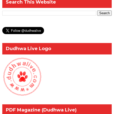
Search This Website
Dudhwa Live Logo
PDF Magazine (Dudhwa Live)