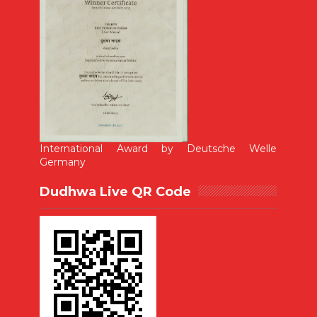
International Award by Deutsche Welle
Germany
Dudhwa Live QR Code