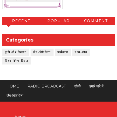
RECENT
POPULAR
COMMENT
Categories
कृषि और किसान
जैव-विविधिता
पर्यावरण
वन्य-जीव
विश्व गौरैया दिवस
HOME
RADIO BROADCAST
संपर्क
हमारे बारे में
जैव-विविधिता
Home