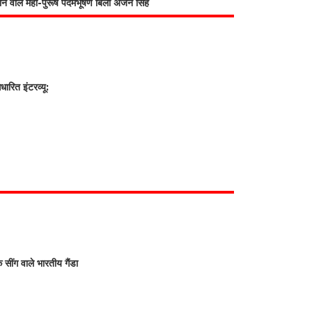
भाने वाले महा-पुरूष पदमभूषण बिली अर्जन सिंह
रित इंटरव्यू:
क सींग वाले भारतीय गैंडा