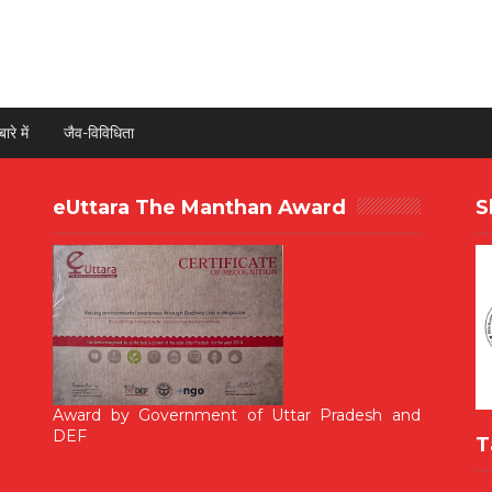
ारे में
जैव-विविधिता
eUttara The Manthan Award
S
Award by Government of Uttar Pradesh and
DEF
T