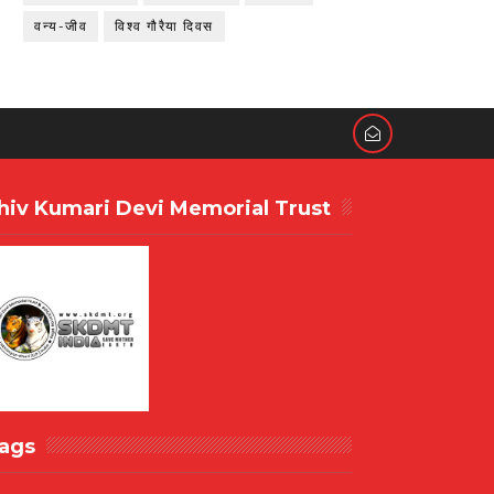
वन्य-जीव
विश्व गौरैया दिवस
hiv Kumari Devi Memorial Trust
ags