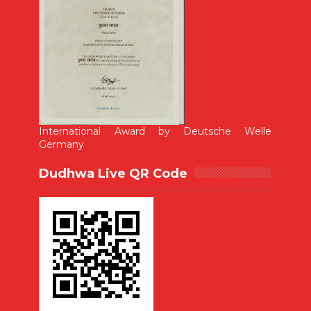
International Award by Deutsche Welle
Germany
Dudhwa Live QR Code