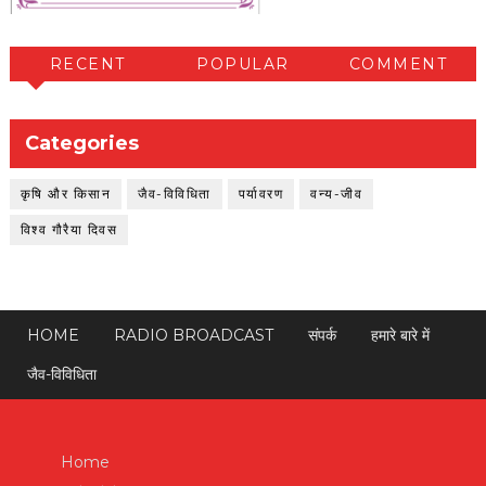
RECENT
POPULAR
COMMENT
Categories
कृषि और किसान
जैव-विविधिता
पर्यावरण
वन्य-जीव
विश्व गौरैया दिवस
HOME
RADIO BROADCAST
संपर्क
हमारे बारे में
जैव-विविधिता
Home