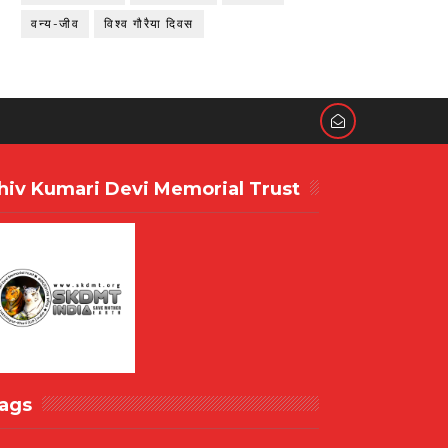
वन्य-जीव
विश्व गौरैया दिवस
hiv Kumari Devi Memorial Trust
ags