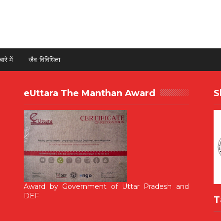
ारे में
जैव-विविधिता
eUttara The Manthan Award
S
Award by Government of Uttar Pradesh and
DEF
T