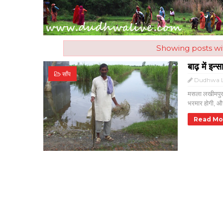
Showing posts wi
बाढ़ में इन्स
साँप
Dudhwa L
मसला लखीमपुर खी
भरमार होगी, और 
Read Mo