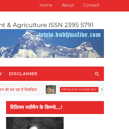
Home
About
Contact
nt & Agriculture ISSN 2395 5791
Y
DISCLAIMER
रहा है विखंडित!
यह पृथ्वी हमारा नइहर है
MITHILESH KUMAR RAY
विलियम स्लीमैन के किस्से...!
र नैतिक प्रगति को इस बात से मापा जाता है कि वह अपने यहां जानवरों से किस तरह का सलूक