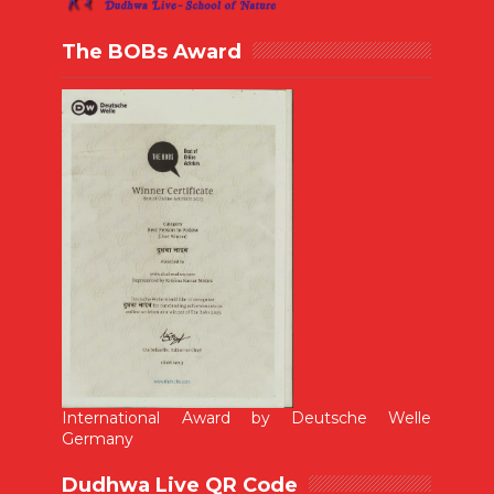
The BOBs Award
International Award by Deutsche Welle
Germany
Dudhwa Live QR Code