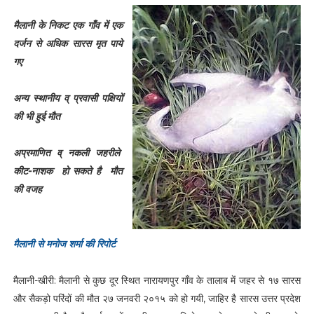
मैलानी के निकट एक गाँव में एक
दर्जन से अधिक सारस मृत पाये
गए
अन्य स्थानीय व् प्रवासी पक्षियों
की भी हुई मौत
अप्रमाणित व् नकली जहरीले
कीट-नाशक हो सकते है मौत
की वजह
मैलानी से मनोज शर्मा की रिपोर्ट
मैलानी-खीरी: मैलानी से कुछ दूर स्थित नारायणपुर गाँव के तालाब में जहर से १७ सारस
और सैकड़ो परिंदों की मौत २७ जनवरी २०१५ को हो गयी, जाहिर है सारस उत्तर प्रदेश