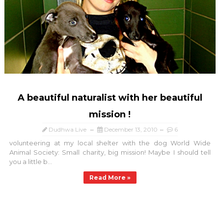
A beautiful naturalist with her beautiful
mission !
Dudhwa Live
December 13, 2010
6
volunteering at my local shelter with the dog World Wide
Animal Society: Small charity, big mission! Maybe I should tell
you a little b...
Read More »