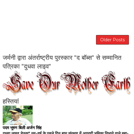
Older Posts
जर्मनी द्वारा अंतर्राष्ट्रीय पुरस्कार "द बॉब्स" से सम्मानित
पत्रिका "दुधवा लाइव"
हस्तियां
पदम भूषण बिली अर्जन सिंह
दुधवा लाइव डेस्क* नव-वर्ष के पहले दिन बाघ संरक्षण में अग्रणी भूमिका निभाने वाले महा-