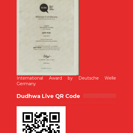
International Award by Deutsche Welle
Germany
Dudhwa Live QR Code