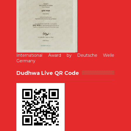
International Award by Deutsche Welle
Germany
Dudhwa Live QR Code