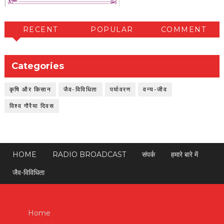
RECENT
POPULAR
COMMENT
Categories
कृषि और किसान
जैव-विविधिता
पर्यावरण
वन्य-जीव
विश्व गौरैया दिवस
HOME
RADIO BROADCAST
संपर्क
हमारे बारे में
जैव-विविधिता
Home