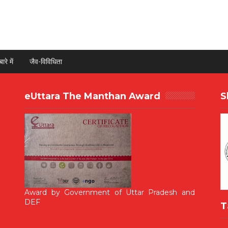
ारे में
जैव-विविधिता
eUttara The Manthan Award
S
Award by Government of Uttar Pradesh and
DEF
T