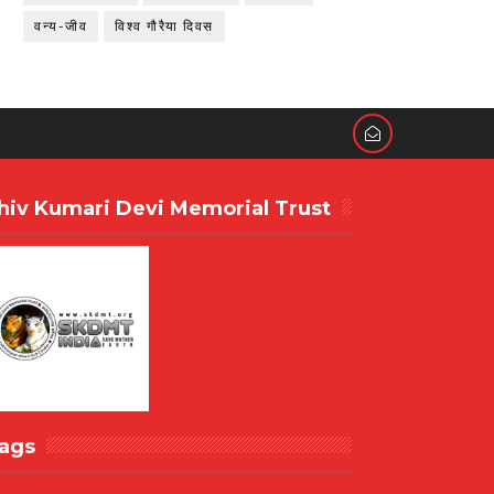
वन्य-जीव
विश्व गौरैया दिवस
hiv Kumari Devi Memorial Trust
ags