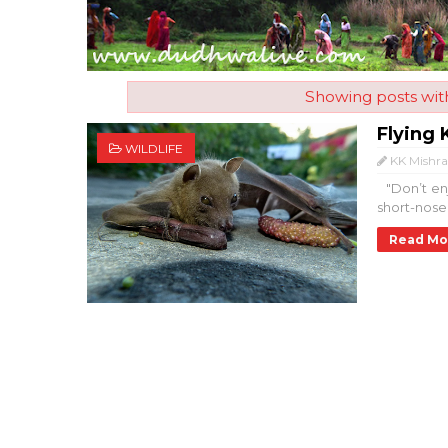
Showing posts wit
Flying 
WILDLIFE
KK Mishr
"Don’t enjo
short-nosed
Read Mo