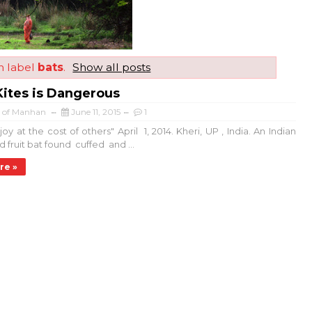
h label
bats
.
Show all posts
Kites is Dangerous
a of Manhan
June 11, 2015
1
y at the cost of others" April 1, 2014. Kheri, UP , India. An Indian
 fruit bat found cuffed and ...
re »