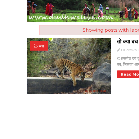
Showing posts with lab
तो क्या बच
रूस
Dudhwa L
©अरूणेश दवे दुध
का, जिसका आयो
Read Mo