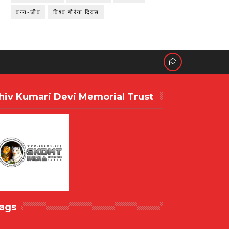
वन्य-जीव
विश्व गौरैया दिवस
hiv Kumari Devi Memorial Trust
ags