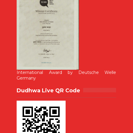
International Award by Deutsche Welle
Germany
Dudhwa Live QR Code