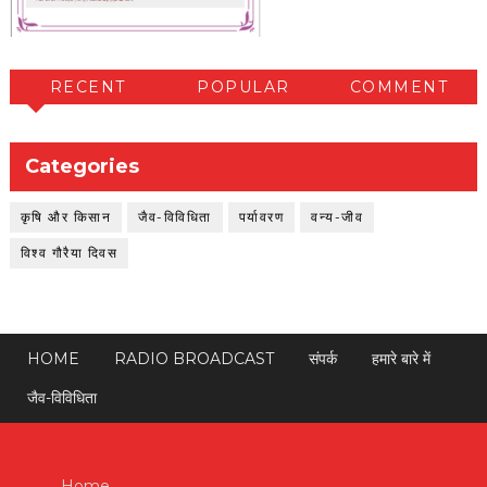
RECENT
POPULAR
COMMENT
Categories
कृषि और किसान
जैव-विविधिता
पर्यावरण
वन्य-जीव
विश्व गौरैया दिवस
HOME
RADIO BROADCAST
संपर्क
हमारे बारे में
जैव-विविधिता
Home