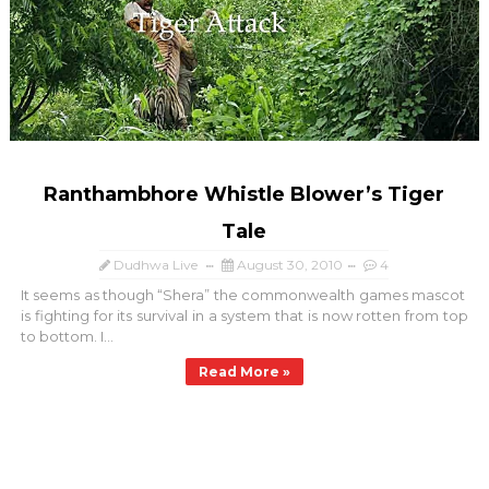
Ranthambhore Whistle Blower’s Tiger
Tale
Dudhwa Live
August 30, 2010
4
It seems as though “Shera” the commonwealth games mascot
is fighting for its survival in a system that is now rotten from top
to bottom. I...
Read More »