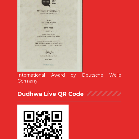
International Award by Deutsche Welle
Germany
Dudhwa Live QR Code