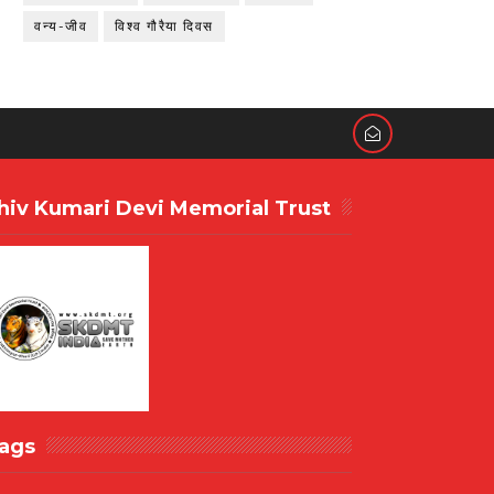
वन्य-जीव
विश्व गौरैया दिवस
hiv Kumari Devi Memorial Trust
ags