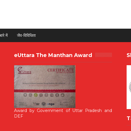
ारे में
जैव-विविधिता
eUttara The Manthan Award
S
Award by Government of Uttar Pradesh and
DEF
T