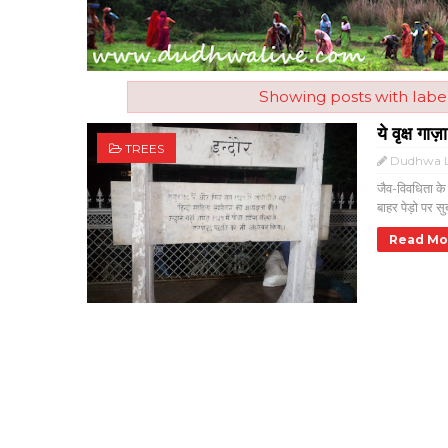
Showing posts with labe
ये वृक्ष गाज़ा
TREES
Dudhwa L
जैव-विवधिता के 
बाहर पेड़ो पर स
Read Mo