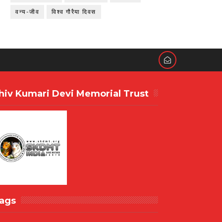
वन्य-जीव
विश्व गौरैया दिवस
hiv Kumari Devi Memorial Trust
ags