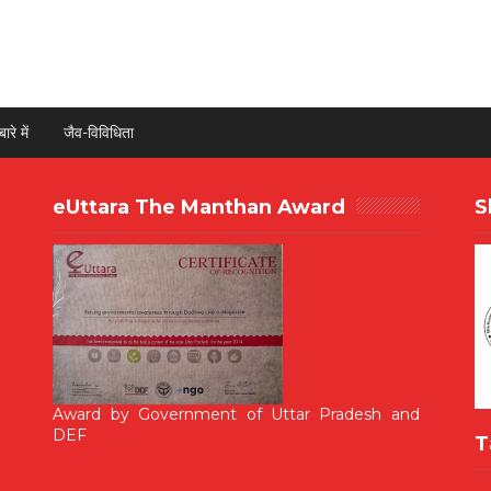
ारे में
जैव-विविधिता
eUttara The Manthan Award
S
Award by Government of Uttar Pradesh and
DEF
T