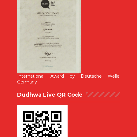
International Award by Deutsche Welle
Germany
Dudhwa Live QR Code