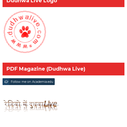
Dudhwa Live Logo
PDF Magazine (Dudhwa Live)
Follow me on Academia.edu