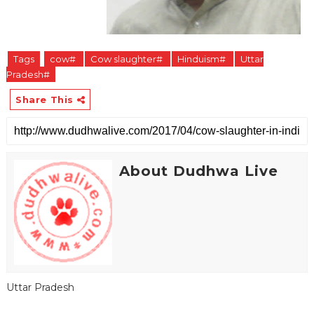
Tags
cow#
Cow slaughter#
Hinduism#
Uttar
Pradesh#
Share This
About Dudhwa Live
Uttar Pradesh