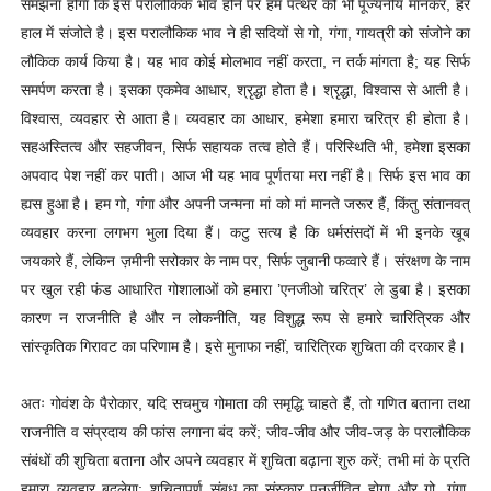
समझना होगा कि इस परालौकिक भाव होने पर हम पत्थर को भी पूज्यनीय मानकर, हर
हाल में संजोते है। इस परालौकिक भाव ने ही सदियों से गो, गंगा, गायत्री को संजोने का
लौकिक कार्य किया है। यह भाव कोई मोलभाव नहीं करता, न तर्क मांगता है; यह सिर्फ
समर्पण करता है। इसका एकमेव आधार, श्रृद्धा होता है। श्रृद्धा, विश्वास से आती है।
विश्वास, व्यवहार से आता है। व्यवहार का आधार, हमेशा हमारा चरित्र ही होता है।
सहअस्तित्व और सहजीवन, सिर्फ सहायक तत्व होते हैं। परिस्थिति भी, हमेशा इसका
अपवाद पेश नहीं कर पाती। आज भी यह भाव पूर्णतया मरा नहीं है। सिर्फ इस भाव का
ह्यस हुआ है। हम गो, गंगा और अपनी जन्मना मां को मां मानते जरूर हैं, किंतु संतानवत्
व्यवहार करना लगभग भुला दिया हैं। कटु सत्य है कि धर्मसंसदों में भी इनके खूब
जयकारे हैं, लेकिन ज़मीनी सरोकार के नाम पर, सिर्फ जुबानी फव्वारे हैं। संरक्षण के नाम
पर खुल रही फंड आधारित गोशालाओं को हमारा ’एनजीओ चरित्र’ ले डुबा है। इसका
कारण न राजनीति है और न लोकनीति, यह विशुद्ध रूप से हमारे चारित्रिक और
सांस्कृतिक गिरावट का परिणाम है। इसे मुनाफा नहीं, चारित्रिक शुचिता की दरकार है।
अतः गोवंश के पैरोकार, यदि सचमुच गोमाता की समृद्धि चाहते हैं, तो गणित बताना तथा
राजनीति व संप्रदाय की फांस लगाना बंद करें; जीव-जीव और जीव-जड़ के परालौकिक
संबंधों की शुचिता बताना और अपने व्यवहार में शुचिता बढ़ाना शुरु करें; तभी मां के प्रति
हमारा व्यवहार बदलेगा; शुचितापूर्ण संबध का संस्कार पुनर्जीवित होगा और गो, गंगा,