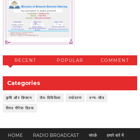
RECENT
POPULAR
COMMENT
Categories
कृषि और किसान
जैव-विविधिता
पर्यावरण
वन्य-जीव
विश्व गौरैया दिवस
HOME
RADIO BROADCAST
संपर्क
हमारे बारे में