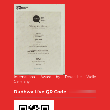
International Award by Deutsche Welle
Germany
Dudhwa Live QR Code