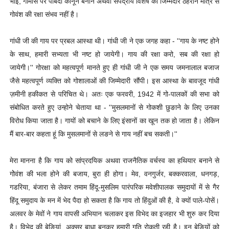
भाई, गोमांस पर पाबंदी कानून बनाने अथवा संपद्राय विशेष को जिम्मेदार ठहराने मात्र से
गोवंश की रक्षा संभव नहीं है।
गांधी जी की गाय पर प्रबल आस्था थी। गांधी जी ने एक जगह कहा - ''गाय के नष्ट होने
के साथ, हमारी सभ्यता भी नष्ट हो जायेगी। गाय की रक्षा करो, सब की रक्षा हो
जायेगी।'' गोरक्षा को महत्वपूर्ण मानते हुए ही गांधी जी ने एक समय जमनालाल बजाज
जैसे महत्वपूर्ण व्यक्ति को गोशालाओं की जिम्मेदारी सौंपी। इस आस्था के बावजूद गांधी
ज़मीनी हकीकत से परिचित थे। अतः एक फरवरी, 1942 में गो-पालकों की सभा को
संबोधित करते हुए उन्होने चेताया था - ''मुसलमानों से गोकशी छुङाने के लिए उनका
विरोध किया जाता है। गायों को बचाने के लिए इंसानों का खून तक हो जाता है। लेकिन
मैं बार-बार कहता हूं कि मुसलमानों से लङने से गाय नहीं बच सकती।''
मेरा मानना है कि गाय को सांप्रदयिक अथवा राजनैतिक वर्चस्व का हथियार बनाने से
गोेवंश की भला होने की बजाय, बुरा ही होगा। मेव, वनगुर्जर, बक्करवाला, धनगड़,
गडरिया, बंजारा से लेकर तमाम हिंदू-मुसलिम पारंपरिक मवेशीपालक समुदायों में से गैर
हिंदू समुदाय के मन में भेद पैदा हो सकता है कि गाय तो हिंदुओं की है, वे क्यों पाले-पोसें।
अलवर के मेवों ने गाय वापसी अभियान चलाकर इस विभेद का इजहार भी शुरु कर दिया
है। विभेद की बेङियां, अक्सर बाधा बनकर हमारी गति रोकती रही है। इन बेङियों को