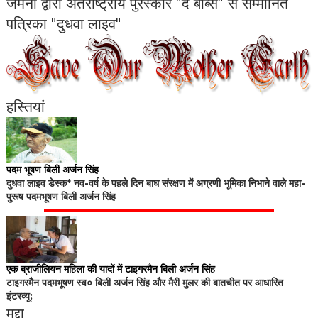
जर्मनी द्वारा अंतर्राष्ट्रीय पुरस्कार "द बॉब्स" से सम्मानित
पत्रिका "दुधवा लाइव"
हस्तियां
पदम भूषण बिली अर्जन सिंह
दुधवा लाइव डेस्क* नव-वर्ष के पहले दिन बाघ संरक्षण में अग्रणी भूमिका निभाने वाले महा-
पुरूष पदमभूषण बिली अर्जन सिंह
एक ब्राजीलियन महिला की यादों में टाइगरमैन बिली अर्जन सिंह
टाइगरमैन पदमभूषण स्व० बिली अर्जन सिंह और मैरी मुलर की बातचीत पर आधारित
इंटरव्यू:
मुद्दा