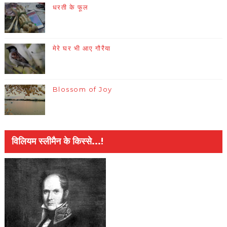
धरती के फूल
मेरे घर भी आए गौरैया
Blossom of Joy
विलियम स्लीमैन के किस्से...!