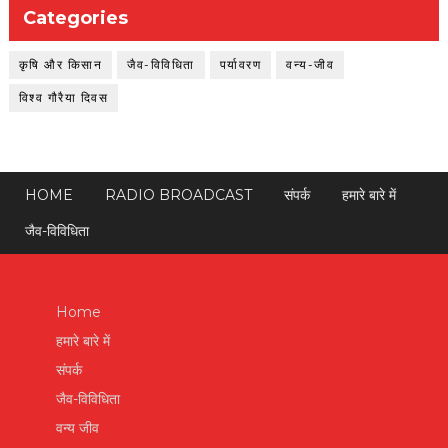
Categories
कृषि और किसान
जैव-विविधिता
पर्यावरण
वन्य-जीव
विश्व गौरैया दिवस
HOME
RADIO BROADCAST
संपर्क
हमारे बारे में
जैव-विविधिता
Home
हमारे बारे में
संपर्क
जैव-विविधिता
वन्य जीव