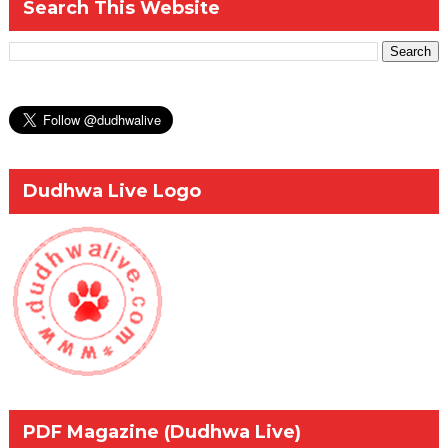
Search This Website
Dudhwa Live Logo
PDF Magazine (Dudhwa Live)