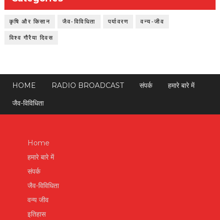
कृषि और किसान
जैव-विविधिता
पर्यावरण
वन्य-जीव
विश्व गौरैया दिवस
HOME
RADIO BROADCAST
संपर्क
हमारे बारे में
जैव-विविधिता
Home
हमारे बारे में
संपर्क
जैव-विविधिता
वन्य जीव
इतिहास