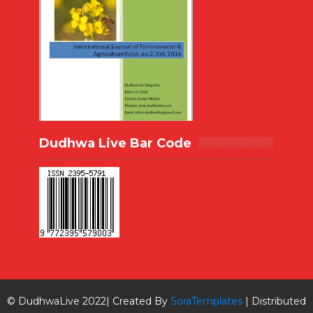
Dudhwa Live Bar Code
© DudhwaLive 2022| Created By
SoraTemplates
| Distributed