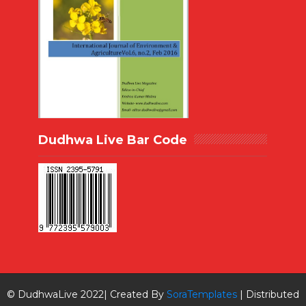
Dudhwa Live Bar Code
© DudhwaLive 2022| Created By
SoraTemplates
| Distributed