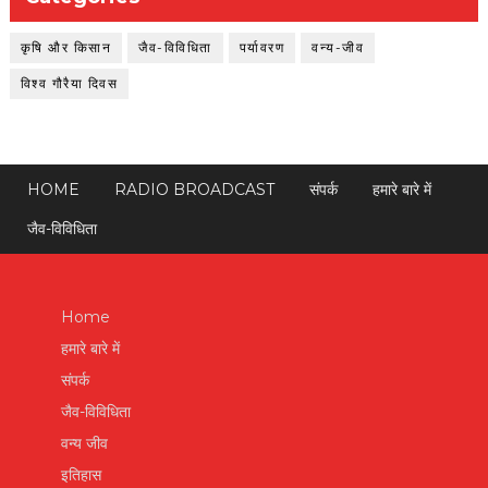
कृषि और किसान
जैव-विविधिता
पर्यावरण
वन्य-जीव
विश्व गौरैया दिवस
HOME
RADIO BROADCAST
संपर्क
हमारे बारे में
जैव-विविधिता
Home
हमारे बारे में
संपर्क
जैव-विविधिता
वन्य जीव
इतिहास