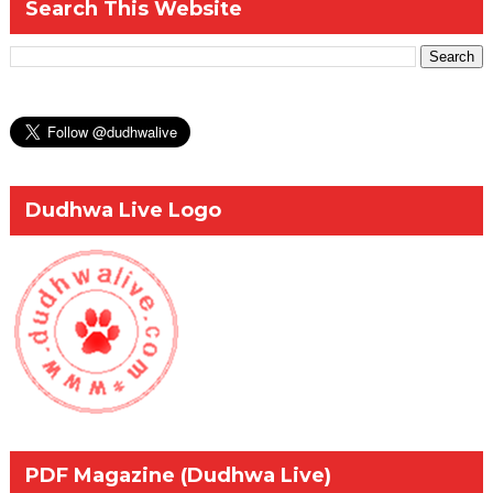
Search This Website
Dudhwa Live Logo
PDF Magazine (Dudhwa Live)