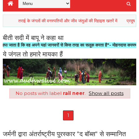
तराई के जंगलों की वनस्पतियों और जीव जंतुओं की रिहाइश खतरें में
प्रदूषण जो नए
बीती सदी में बापू ने कहा था
ता है कि वह अपने यहां जानवरों से किस तरह का सलूक करता है"- मोहनदास करमचन्द गाँधी
ये जंगल तो हमारे मायका हैं
No posts with label
rail neer
.
Show all posts
1
जर्मनी द्वारा अंतर्राष्ट्रीय पुरस्कार "द बॉब्स" से सम्मानित