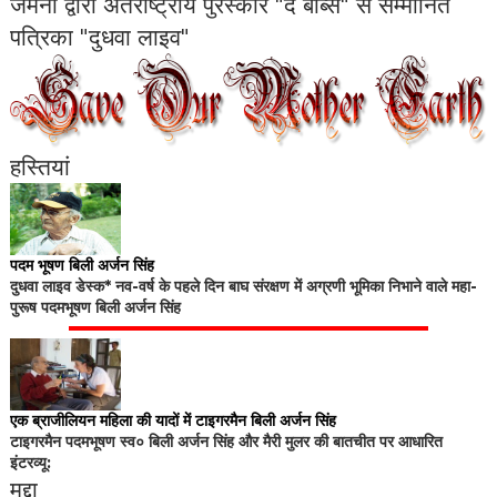
जर्मनी द्वारा अंतर्राष्ट्रीय पुरस्कार "द बॉब्स" से सम्मानित
पत्रिका "दुधवा लाइव"
हस्तियां
पदम भूषण बिली अर्जन सिंह
दुधवा लाइव डेस्क* नव-वर्ष के पहले दिन बाघ संरक्षण में अग्रणी भूमिका निभाने वाले महा-
पुरूष पदमभूषण बिली अर्जन सिंह
एक ब्राजीलियन महिला की यादों में टाइगरमैन बिली अर्जन सिंह
टाइगरमैन पदमभूषण स्व० बिली अर्जन सिंह और मैरी मुलर की बातचीत पर आधारित
इंटरव्यू:
मुद्दा