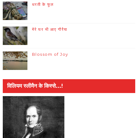
धरती के फूल
मेरे घर भी आए गौरैया
Blossom of Joy
विलियम स्लीमैन के किस्से...!