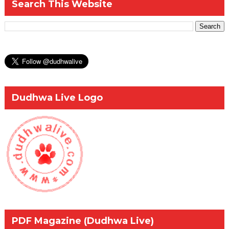
Search This Website
Dudhwa Live Logo
PDF Magazine (Dudhwa Live)