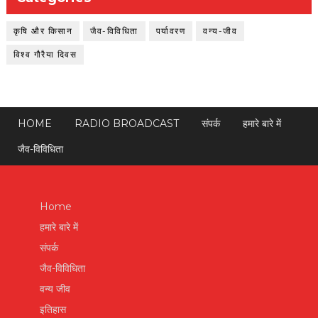
कृषि और किसान
जैव-विविधिता
पर्यावरण
वन्य-जीव
विश्व गौरैया दिवस
HOME
RADIO BROADCAST
संपर्क
हमारे बारे में
जैव-विविधिता
Home
हमारे बारे में
संपर्क
जैव-विविधिता
वन्य जीव
इतिहास