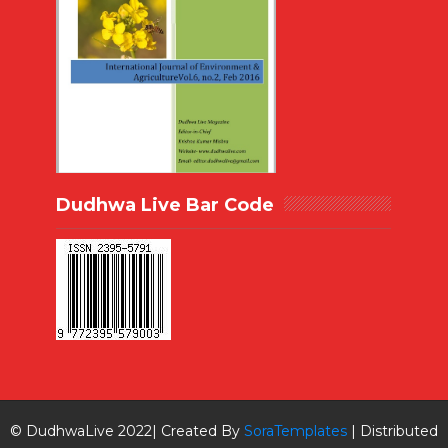
Dudhwa Live Bar Code
© DudhwaLive 2022| Created By
SoraTemplates
| Distributed