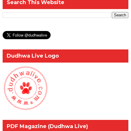
Search This Website
Dudhwa Live Logo
PDF Magazine (Dudhwa Live)