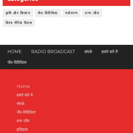
कृषि और किसान
जैव-विविधिता
पर्यावरण
वन्य-जीव
विश्व गौरैया दिवस
HOME
RADIO BROADCAST
संपर्क
हमारे बारे में
जैव-विविधिता
Home
हमारे बारे में
संपर्क
जैव-विविधिता
वन्य जीव
इतिहास