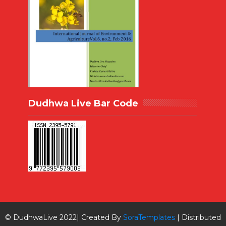
Dudhwa Live Bar Code
© DudhwaLive 2022| Created By
SoraTemplates
| Distributed