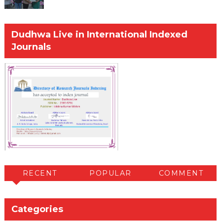
Dudhwa Live in International Indexed
Journals
RECENT
POPULAR
COMMENT
Categories