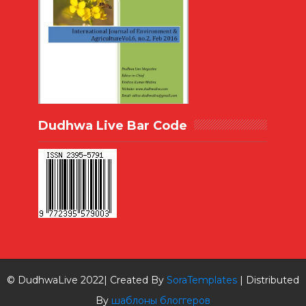
Dudhwa Live Bar Code
© DudhwaLive 2022| Created By
SoraTemplates
| Distributed
By
шаблоны блоггеров