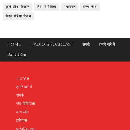
कृषि और किसान
जैव-विविधिता
पर्यावरण
वन्य-जीव
विश्व गौरैया दिवस
HOME
RADIO BROADCAST
संपर्क
हमारे बारे में
जैव-विविधिता
Home
हमारे बारे में
संपर्क
जैव-विविधिता
वन्य जीव
इतिहास
पारंपरिक ज्ञान